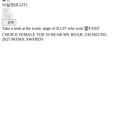
아일릿(ILLIT)
00
댓글
공유
Take a look at the iconic stage of ILLIT who won 🏆FANS’
CHOICE FEMALE TOP 10 HEAR MY ROAR, UH-HEUNG
2025 MAMA AWARDS