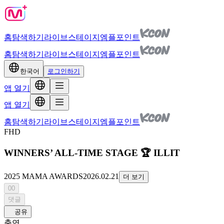
홈
탐색하기
라이브
스테이지
엠플포인트
홈
탐색하기
라이브
스테이지
엠플포인트
한국어
로그인하기
앱 열기
앱 열기
홈
탐색하기
라이브
스테이지
엠플포인트
FHD
WINNERS’ ALL-TIME STAGE 🏆 ILLIT
2025 MAMA AWARDS
2026.02.21
더 보기
00
댓글
공유
출연