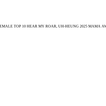
Take a look at the iconic stage of IU who won 🏆FANS’ CHOICE FEMALE TOP 10 HEAR MY ROAR, UH-HEUNG 2