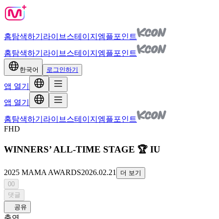
홈
탐색하기
라이브
스테이지
엠플포인트
홈
탐색하기
라이브
스테이지
엠플포인트
한국어
로그인하기
앱 열기
앱 열기
홈
탐색하기
라이브
스테이지
엠플포인트
FHD
WINNERS’ ALL-TIME STAGE 🏆 IU
2025 MAMA AWARDS
2026.02.21
더 보기
00
댓글
공유
출연