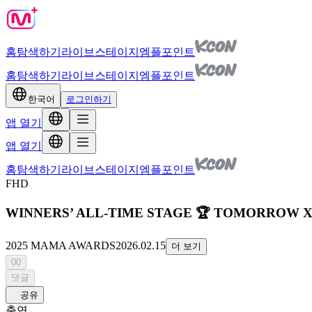
홈
탐색하기
라이브
스테이지
엠플포인트
홈
탐색하기
라이브
스테이지
엠플포인트
한국어
로그인하기
앱 열기
앱 열기
홈
탐색하기
라이브
스테이지
엠플포인트
FHD
WINNERS’ ALL-TIME STAGE 🏆 TOMORROW 
2025 MAMA AWARDS
2026.02.15
더 보기
00
댓글
공유
출연