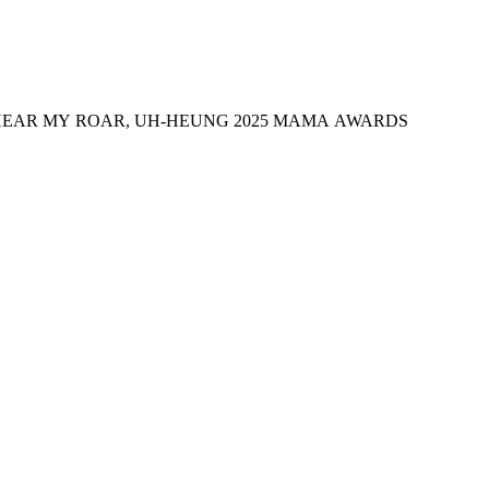
e a look at the iconic stages of TOMORROW X TOGETHER (투모로우바이투게더) who won 🏆VISA SUPER STAGE ARTIST HEAR MY ROAR, UH-HEUNG 2025 MAMA AWARDS