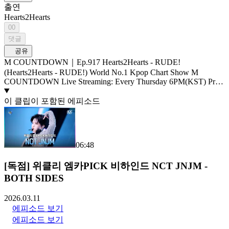
출연
Hearts2Hearts
00
댓글
공유
M COUNTDOWN｜Ep.917 Hearts2Hearts - RUDE!
(Hearts2Hearts - RUDE!) World No.1 Kpop Chart Show M
COUNTDOWN Live Streaming: Every Thursday 6PM(KST) Pre-
Vote: Every Saturday 00 : 00 ~ Monday 23 : 59(KST)
이 클립이 포함된 에피소드
06:48
[독점] 위클리 엠카PICK 비하인드 NCT JNJM -
BOTH SIDES
2026.03.11
에피소드 보기
에피소드 보기