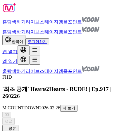
홈
탐색하기
라이브
스테이지
엠플포인트
홈
탐색하기
라이브
스테이지
엠플포인트
한국어
로그인하기
앱 열기
앱 열기
홈
탐색하기
라이브
스테이지
엠플포인트
FHD
'최초 공개' Hearts2Hearts - RUDE! | Ep.917 |
260226
M COUNTDOWN
2026.02.26
더 보기
00
댓글
공유