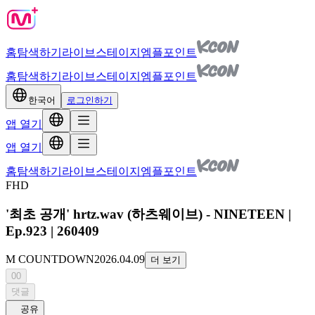
홈
탐색하기
라이브
스테이지
엠플포인트
홈
탐색하기
라이브
스테이지
엠플포인트
한국어
로그인하기
앱 열기
앱 열기
홈
탐색하기
라이브
스테이지
엠플포인트
FHD
'최초 공개' hrtz.wav (하츠웨이브) - NINETEEN |
Ep.923 | 260409
M COUNTDOWN
2026.04.09
더 보기
00
댓글
공유