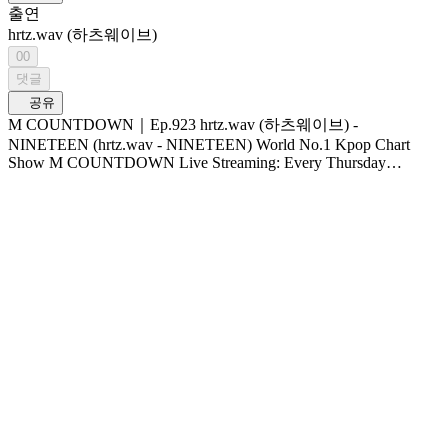
출연
hrtz.wav (하츠웨이브)
00
댓글
공유
M COUNTDOWN｜Ep.923 hrtz.wav (하츠웨이브) -
NINETEEN (hrtz.wav - NINETEEN) World No.1 Kpop Chart
Show M COUNTDOWN Live Streaming: Every Thursday
6PM(KST) Pre-Vote: Every Saturday 00 : 00 ~ Monday 23 :
59(KST)