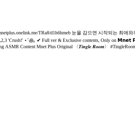
#MnetPlus #엠넷플러스 #MnetPlus_ORIGINAL #엠넷