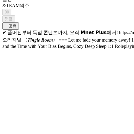
&TEAM
의주
00
댓글
공유
✔ 풀버전부터 독점 콘텐츠까지, 오직 𝗠𝗻𝗲𝘁 𝗣𝗹𝘂𝘀에서! https://mnetplus.onelink.me/TRa8/d1h6hmeb 눈을 감으면 시작되는 최애와의 시간, 꿀잠 밀착 케어 1:1 롤플레잉 ASMR 콘텐츠 엠넷 플러스
오리지널 〈𝑻𝒊𝒏𝒈𝒍𝒆 𝑹𝒐𝒐𝒎〉 === Let me fade your memory away! 1,2,3 'Crush!' ⋆˚꩜｡ ✔ Full ver & Exclusive contents, Only on 𝗠𝗻𝗲𝘁 𝗣𝗹𝘂𝘀! https://mnetplus.onelink.me/TRa8/d1h6hmeb Close Your Eyes
and the Time with Your Bias Begins, Cozy Deep Sleep 1:1 Roleplaying ASMR Content Mnet Plus Original 〈𝑻𝒊𝒏𝒈𝒍𝒆 𝑹𝒐𝒐𝒎〉 #TingleRoom #팅글룸 
플러스오리지널 #andTEAM #앤팀 #EJ #의주