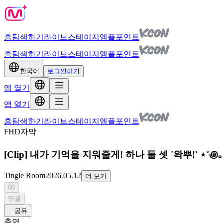
홈
탐색하기
라이브
스테이지
엠플포인트
홈
탐색하기
라이브
스테이지
엠플포인트
한국어
로그인하기
앱 열기
앱 열기
홈
탐색하기
라이브
스테이지
엠플포인트
FHD
자막
[Clip] 내가 기억을 지워줄게! 하나 둘 셋 '왁뿌!' ⋆˚꩜｡ | 
Tingle Room
2026.05.12
더 보기
00
댓글
공유
출연