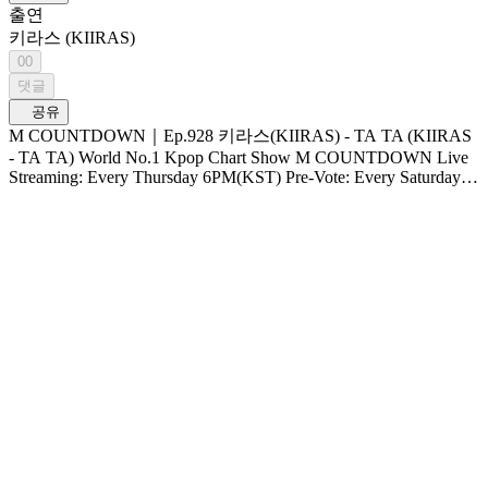
출연
키라스 (KIIRAS)
00
댓글
공유
M COUNTDOWN｜Ep.928 키라스(KIIRAS) - TA TA (KIIRAS
- TA TA) World No.1 Kpop Chart Show M COUNTDOWN Live
Streaming: Every Thursday 6PM(KST) Pre-Vote: Every Saturday
00 : 00 ~ Monday 23 : 59(KST)