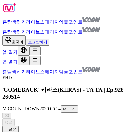
홈
탐색하기
라이브
스테이지
엠플포인트
홈
탐색하기
라이브
스테이지
엠플포인트
한국어
로그인하기
앱 열기
앱 열기
홈
탐색하기
라이브
스테이지
엠플포인트
FHD
'COMEBACK' 키라스(KIIRAS) - TA TA | Ep.928 |
260514
M COUNTDOWN
2026.05.14
더 보기
00
댓글
공유