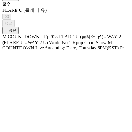
출연
FLARE U (플레어 유)
00
댓글
공유
M COUNTDOWN｜Ep.928 FLARE U (플레어 유) - WAY 2 U
(FLARE U - WAY 2 U) World No.1 Kpop Chart Show M
COUNTDOWN Live Streaming: Every Thursday 6PM(KST) Pre-
Vote: Every Saturday 00 : 00 ~ Monday 23 : 59(KST)