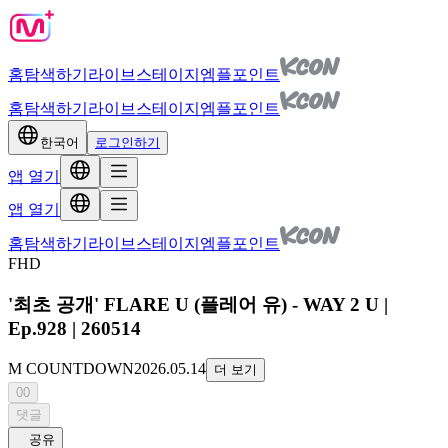
홈
탐색하기
라이브
스테이지
엠플포인트
홈
탐색하기
라이브
스테이지
엠플포인트
한국어
로그인하기
앱 열기
앱 열기
홈
탐색하기
라이브
스테이지
엠플포인트
FHD
'최초 공개' FLARE U (플레어 유) - WAY 2 U |
Ep.928 | 260514
M COUNTDOWN
2026.05.14
더 보기
00
댓글
공유