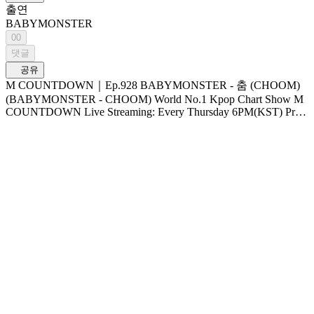
출연
BABYMONSTER
00
댓글
공유
M COUNTDOWN｜Ep.928 BABYMONSTER - 춤 (CHOOM)
(BABYMONSTER - CHOOM) World No.1 Kpop Chart Show M
COUNTDOWN Live Streaming: Every Thursday 6PM(KST) Pre-
Vote: Every Saturday 00 : 00 ~ Monday 23 : 59(KST)