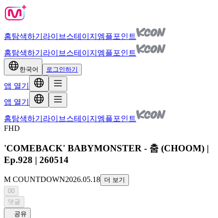
홈
탐색하기
라이브
스테이지
엠플포인트
홈
탐색하기
라이브
스테이지
엠플포인트
한국어
로그인하기
앱 열기
앱 열기
홈
탐색하기
라이브
스테이지
엠플포인트
FHD
'COMEBACK' BABYMONSTER - 춤 (CHOOM) |
Ep.928 | 260514
M COUNTDOWN
2026.05.18
더 보기
00
댓글
공유