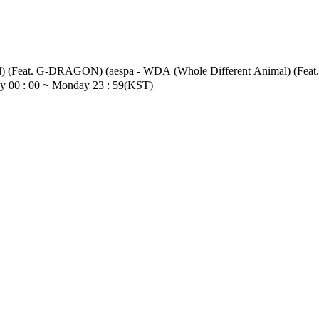
(aespa - WDA (Whole Different Animal) (Feat. G-DRAGON)) World No.1 Kpop Char
 Pre-Vote: Every Saturday 00 : 00 ~ Monday 23 : 59(KST)