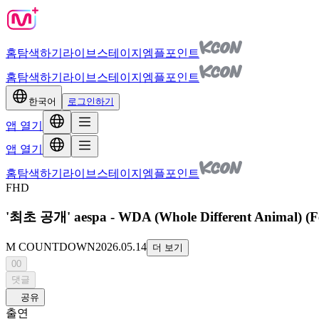
홈
탐색하기
라이브
스테이지
엠플포인트
홈
탐색하기
라이브
스테이지
엠플포인트
한국어
로그인하기
앱 열기
앱 열기
홈
탐색하기
라이브
스테이지
엠플포인트
FHD
'최초 공개' aespa - WDA (Whole Different Animal) (F
M COUNTDOWN
2026.05.14
더 보기
00
댓글
공유
출연