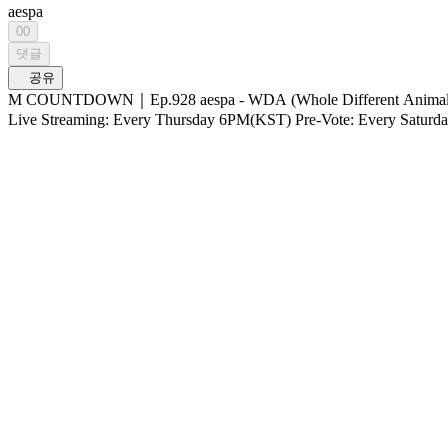
aespa
00
댓글
공유
M COUNTDOWN｜Ep.928 aespa - WDA (Whole Different Animal) (Feat. G-DRAGON) 
Live Streaming: Every Thursday 6PM(KST)