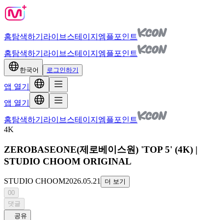
홈
탐색하기
라이브
스테이지
엠플포인트
홈
탐색하기
라이브
스테이지
엠플포인트
한국어
로그인하기
앱 열기
앱 열기
홈
탐색하기
라이브
스테이지
엠플포인트
4K
ZEROBASEONE(제로베이스원) 'TOP 5' (4K) |
STUDIO CHOOM ORIGINAL
STUDIO CHOOM
2026.05.21
더 보기
00
댓글
공유