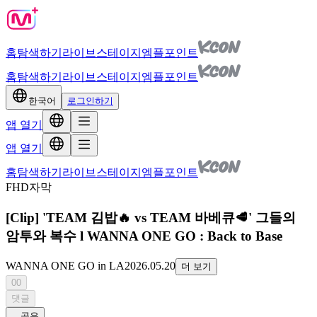
홈
탐색하기
라이브
스테이지
엠플포인트
홈
탐색하기
라이브
스테이지
엠플포인트
한국어
로그인하기
앱 열기
앱 열기
홈
탐색하기
라이브
스테이지
엠플포인트
FHD
자막
[Clip] 'TEAM 김밥🔥 vs TEAM 바베큐🥩' 그들의
암투와 복수 l WANNA ONE GO : Back to Base
WANNA ONE GO in LA
2026.05.20
더 보기
00
댓글
공유