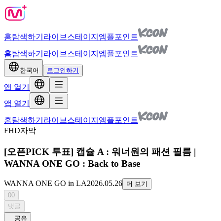
홈
탐색하기
라이브
스테이지
엠플포인트
홈
탐색하기
라이브
스테이지
엠플포인트
한국어
로그인하기
앱 열기
앱 열기
홈
탐색하기
라이브
스테이지
엠플포인트
FHD
자막
[오픈PICK 투표] 캡슐 A : 워너원의 패션 필름 |
WANNA ONE GO : Back to Base
WANNA ONE GO in LA
2026.05.26
더 보기
00
댓글
공유