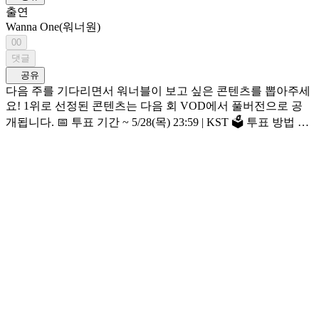
출연
Wanna One(워너원)
00
댓글
공유
다음 주를 기다리면서 워너블이 보고 싶은 콘텐츠를 뽑아주세
요! 1위로 선정된 콘텐츠는 다음 회 VOD에서 풀버전으로 공
개됩니다. 📅 투표 기간 ~ 5/28(목) 23:59 | KST 🗳️ 투표 방법 1.
<WANNA ONE GO : Back to Base> 페이지 내 ‘오픈PICK 투표’
배너 클릭 2. 보고 싶은 콘텐츠 1개 선택 3. [투표 제출] 버튼 클
릭 👆