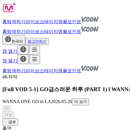
홈
탐색하기
라이브
스테이지
엠플포인트
홈
탐색하기
라이브
스테이지
엠플포인트
한국어
로그인하기
앱 열기
앱 열기
홈
탐색하기
라이브
스테이지
엠플포인트
4K
자막
[Full VOD 5-1] GO급스러운 하루 (PART 1) l WANNA 
WANNA ONE GO in LA
2026.05.26
더 보기
00
댓글
공유
출연