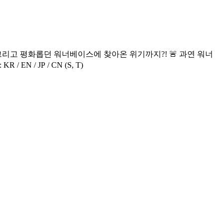
’에서 펼쳐지는 가장 리얼한 순간들! <WANNA ONE GO : Back to Base> 🔠 SUB: KR / EN / JP / CN (S, T)