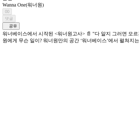
Wanna One(워너원)
00
댓글
공유
워너베이스에서 시작된 <워너원고사> 📄 "다 알지 그러면 모르겠냐 내가?" (๑و•̀Δ•́)و 과연 워너원을 가장 잘 아는 멤버는 누구? 그리고 평화롭던 워너베이스에 찾아온 위기까지?! 🚨 과연 워너