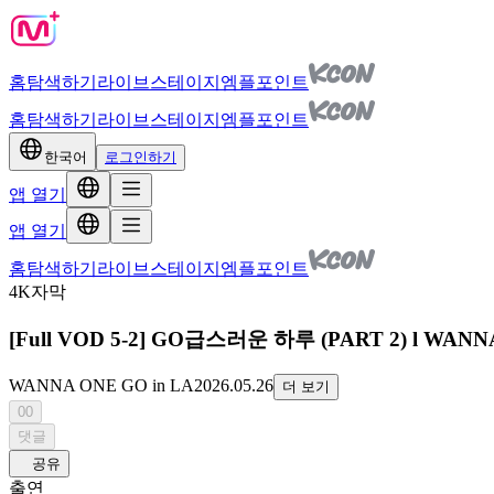
홈
탐색하기
라이브
스테이지
엠플포인트
홈
탐색하기
라이브
스테이지
엠플포인트
한국어
로그인하기
앱 열기
앱 열기
홈
탐색하기
라이브
스테이지
엠플포인트
4K
자막
[Full VOD 5-2] GO급스러운 하루 (PART 2) l WANNA 
WANNA ONE GO in LA
2026.05.26
더 보기
00
댓글
공유
출연