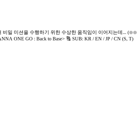
만의 공간 ‘워너베이스’에서 펼쳐지는 가장 리얼한 순간들! <WANNA ONE GO : Back to Base> 🔠 SUB: KR / EN / JP / CN (S, T)