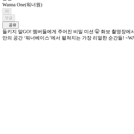
Wanna One(워너원)
00
댓글
공유
들키지 말GO! 멤버들에게 주어진 비밀 미션 🤫 화보 촬영장에서 비밀 미션을 수행하기 위한 수상한 움직임이 이어지는데... (⊙⊙)‼ 과연 워너원은 무사히 미션을 수행할 수 있을까? 💥 워너원