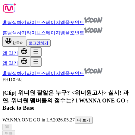
홈
탐색하기
라이브
스테이지
엠플포인트
홈
탐색하기
라이브
스테이지
엠플포인트
한국어
로그인하기
앱 열기
앱 열기
홈
탐색하기
라이브
스테이지
엠플포인트
FHD
자막
[Clip] 워너원 잘알은 누구? <워너원고사> 실시! 과
연, 워너원 멤버들의 점수는? l WANNA ONE GO :
Back to Base
WANNA ONE GO in LA
2026.05.27
더 보기
00
댓글