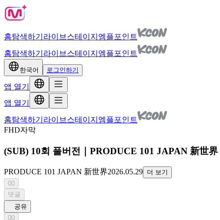
홈
탐색하기
라이브
스테이지
엠플포인트
홈
탐색하기
라이브
스테이지
엠플포인트
한국어
로그인하기
앱 열기
앱 열기
홈
탐색하기
라이브
스테이지
엠플포인트
FHD
자막
(SUB) 10회 풀버전｜PRODUCE 101 JAPAN 新世界
PRODUCE 101 JAPAN 新世界
2026.05.29
더 보기
00
댓글
공유
00