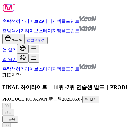
홈
탐색하기
라이브
스테이지
엠플포인트
홈
탐색하기
라이브
스테이지
엠플포인트
한국어
로그인하기
앱 열기
앱 열기
홈
탐색하기
라이브
스테이지
엠플포인트
FHD
자막
FINAL 하이라이트｜11위~7위 연습생 발표｜PRODUC
PRODUCE 101 JAPAN 新世界
2026.06.07
더 보기
00
댓글
공유
00