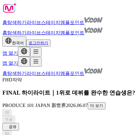
홈
탐색하기
라이브
스테이지
엠플포인트
홈
탐색하기
라이브
스테이지
엠플포인트
한국어
로그인하기
앱 열기
앱 열기
홈
탐색하기
라이브
스테이지
엠플포인트
FHD
자막
FINAL 하이라이트｜1위로 데뷔를 완수한 연습생은?｜P
PRODUCE 101 JAPAN 新世界
2026.06.07
더 보기
00
댓글
공유
00