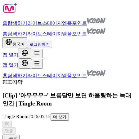
홈
탐색하기
라이브
스테이지
엠플포인트
홈
탐색하기
라이브
스테이지
엠플포인트
한국어
로그인하기
앱 열기
앱 열기
홈
탐색하기
라이브
스테이지
엠플포인트
FHD
자막
[Clip] '아우우우~' 보름달만 보면 하울링하는 늑대
인간 | Tingle Room
Tingle Room
2026.05.12
더 보기
00
댓글
공유