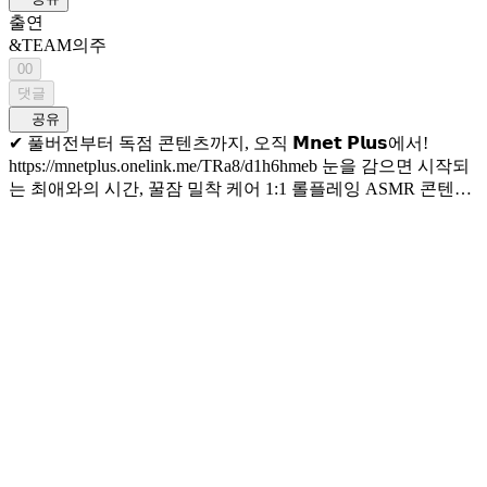
출연
&TEAM
의주
00
댓글
공유
✔ 풀버전부터 독점 콘텐츠까지, 오직 𝗠𝗻𝗲𝘁 𝗣𝗹𝘂𝘀에서!
https://mnetplus.onelink.me/TRa8/d1h6hmeb 눈을 감으면 시작되
는 최애와의 시간, 꿀잠 밀착 케어 1:1 롤플레잉 ASMR 콘텐츠
엠넷 플러스 오리지널 〈𝑻𝒊𝒏𝒈𝒍𝒆 𝑹𝒐𝒐𝒎〉 === ‘Awooo~’ A
Werewolf Howling at the Full Moon🐺 ✔ Full ver & Exclusive
contents, Only on 𝗠𝗻𝗲𝘁 𝗣𝗹𝘂𝘀!
https://mnetplus.onelink.me/TRa8/d1h6hmeb Close Your Eyes and
the Time with Your Bias Begins, Cozy Deep Sleep 1:1 Roleplaying
ASMR Content Mnet Plus Original 〈𝑻𝒊𝒏𝒈𝒍𝒆 𝑹𝒐𝒐𝒎〉
#TingleRoom #팅글룸 #MnetPlus #엠넷플러스
#MnetPlus_ORIGINAL #엠넷플러스오리지널 #andTEAM #앤
팀 #EJ #의주