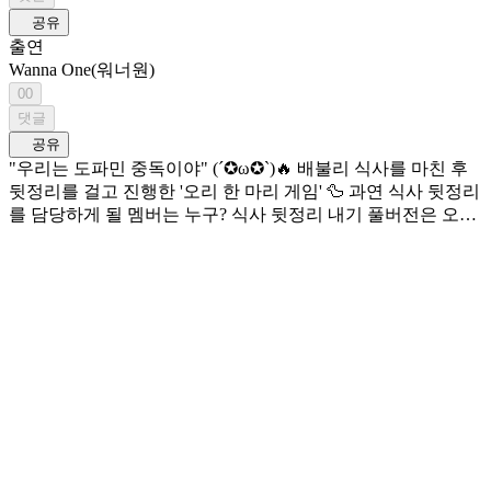
공유
출연
Wanna One(워너원)
00
댓글
공유
"우리는 도파민 중독이야" (´✪ω✪`)🔥 배불리 식사를 마친 후
뒷정리를 걸고 진행한 '오리 한 마리 게임' 🦆 과연 식사 뒷정리
를 담당하게 될 멤버는 누구? 식사 뒷정리 내기 풀버전은 오직
Mnet Plus에서! 워너원만의 공간 ‘워너베이스’에서 펼쳐지는
가장 리얼한 순간들! <WANNA ONE GO : Back to Base> 🔠
SUB: KR / EN / JP / CN (S, T)