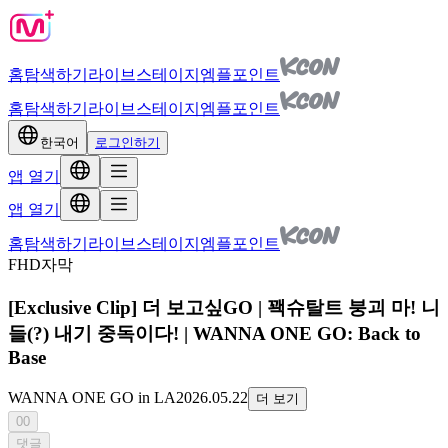
홈
탐색하기
라이브
스테이지
엠플포인트
홈
탐색하기
라이브
스테이지
엠플포인트
한국어
로그인하기
앱 열기
앱 열기
홈
탐색하기
라이브
스테이지
엠플포인트
FHD
자막
[Exclusive Clip] 더 보고싶GO | 꽥슈탈트 붕괴 마! 니
들(?) 내기 중독이다! | WANNA ONE GO: Back to
Base
WANNA ONE GO in LA
2026.05.22
더 보기
00
댓글