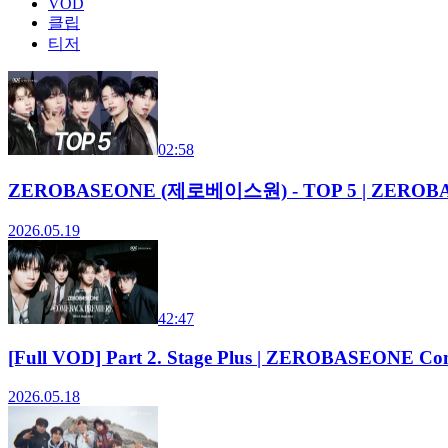
VOD
클립
티저
02:58
ZEROBASEONE (제로베이스원) - TOP 5 | ZEROBAS
2026.05.19
42:47
[Full VOD] Part 2. Stage Plus | ZEROBASEONE Co
2026.05.18