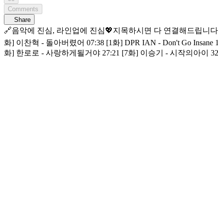
Comments
Share
🔗음악에 진심, 라인업에 진심💖지목하시면 다 연결해드립니다 어디에서도 볼 수 없는 라인업! [라이
화] 이찬혁 - 돌아버렸어 07:38 [1화] DPR IAN - Don't Go Insane 11:04 
화] 한로로 - 사랑하게될거야 27:21 [7화] 이승기 - 시작의아이 32:09 [7화] 이승기 
이야기 뮤직 커넥팅 존 [라이브 와이어] 매주 금요일