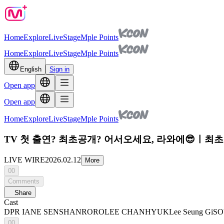
Home
Explore
Live
Stage
Mple Points
Home
Explore
Live
Stage
Mple Points
English
Sign in
Open app
Open app
Home
Explore
Live
Stage
Mple Points
TV 첫 출연? 최초공개? 어서오세요, 라와에😎ㅣ최
LIVE WIRE
2026.02.12
More
00
Comments
Share
Cast
DPR IAN
E SENS
HANRORO
LEE CHANHYUK
Lee Seung Gi
S
00