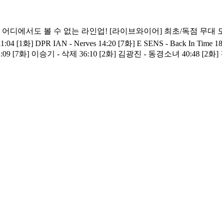
브와이어] 최초/독점 무대 모음 ZIP 💿Timeline 00:00 [5화] 이찬혁 - 비비드라라러브 0
[1화] DPR IAN - Nerves 14:20 [7화] E SENS - Back In Time 18:02
- 삭제 36:10 [2화] 김광진 - 동경소녀 40:48 [2화] 김광진 - 마법의성 음악에 진심인 
 저녁 7시 Mnet·tvN 동시 방송