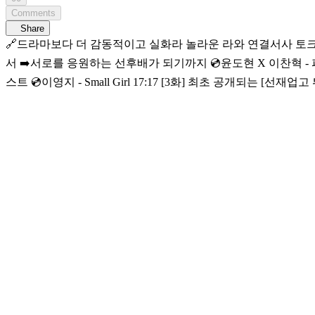
Comments
Share
🔗드라마보다 더 감동적이고 실화라 놀라운 라와 연결서사 토크모음 ZIP 💿Timeline 00:00 [6화] 8년만에 풀어보는 SMTM 토크 💿한해X우찬X넉살 - N분의 1 07:06 [
서 ➡️서로를 응원하는 선후배가 되기까지 💿윤도현 X 이찬혁 - 파노라마 11:53 [1화] [고등래퍼]부터 [쇼미더머니]까지, 뮤지션으로 성장하기까지 영지의 뒤에서 조용한 서포트를 해온 코드 쿤
스트 💿이영지 - Small Girl 17:17 [3화] 최초 공개되는 [선재업고 튀어] OST 비하인드 💿카더가든X유회승 - 그랬나봐 23:08 [4화] 서로만이 이해해줄 수 있던 연습생 시절 💿전소미 - Fast Forward
💿NMIXX - DASH 30:30 [2화] SM 선배님께 털어놓는 진심어린 고민상담 💿김광진X도영 - 진심 음악에 진심인 자들의 라이브 무대와 음악 뒷 이야기 뮤직 커넥팅 존
일 저녁 7시 Mnet·tvN 동시 방송