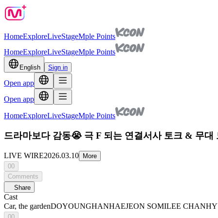
Home
Explore
Live
Stage
Mple Points
Home
Explore
Live
Stage
Mple Points
English
Sign in
Open app
Open app
Home
Explore
Live
Stage
Mple Points
드라마보다 감동😭 극 F 되는 연결서사 토크 & 무대 
LIVE WIRE
2026.03.10
More
00
Comments
Share
Cast
Car, the garden
DOYOUNG
HANHAE
JEON SOMI
LEE CHANH
00