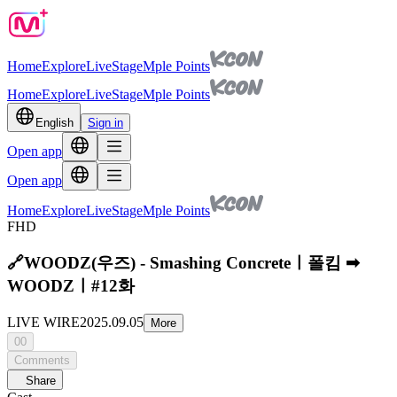
Home
Explore
Live
Stage
Mple Points
Home
Explore
Live
Stage
Mple Points
English
Sign in
Open app
Open app
Home
Explore
Live
Stage
Mple Points
FHD
🔗WOODZ(우즈) - Smashing Concreteㅣ폴킴 ➡
WOODZㅣ#12화
LIVE WIRE
2025.09.05
More
00
Comments
Share