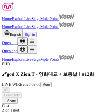
Home
Explore
Live
Stage
Mple Points
Home
Explore
Live
Stage
Mple Points
English
Sign in
Open app
Open app
Home
Explore
Live
Stage
Mple Points
FHD
🔗god X Zion.T - 양화대교 + 보통날ㅣ#12화
LIVE WIRE
2025.09.05
More
00
Comments
Share
Cast
Zion.T
god