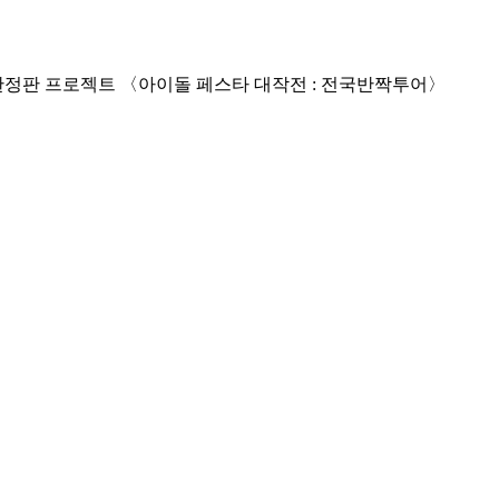
K-POP 최정상 보이그룹, 전국에 ‘반짝’ 등장 예고! 단 하루, 1+1 오픈런 페스티벌로 도시를 뒤흔든다! 어디에서도 볼 수 없었던 한정판 프로젝트 〈아이돌 페스타 대작전 : 전국반짝투어〉