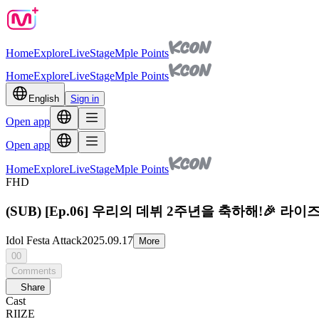
Home
Explore
Live
Stage
Mple Points
Home
Explore
Live
Stage
Mple Points
English
Sign in
Open app
Open app
Home
Explore
Live
Stage
Mple Points
FHD
(SUB) [Ep.06] 우리의 데뷔 2주년을 축하해!🎉 
Idol Festa Attack
2025.09.17
More
00
Comments
Share
Cast
RIIZE