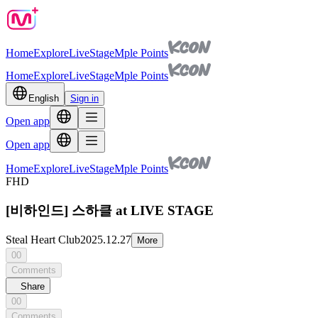
Home
Explore
Live
Stage
Mple Points
Home
Explore
Live
Stage
Mple Points
English
Sign in
Open app
Open app
Home
Explore
Live
Stage
Mple Points
FHD
[비하인드] 스하클 at LIVE STAGE
Steal Heart Club
2025.12.27
More
00
Comments
Share
00
Comments