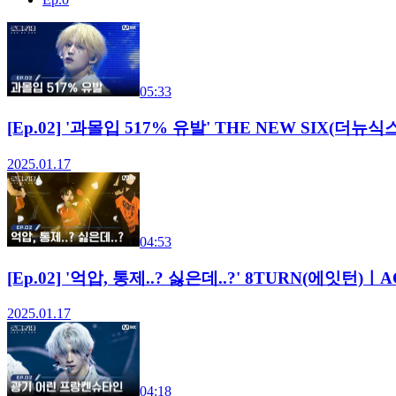
05:33
[Ep.02] '과몰입 517% 유발' THE NEW SIX(더뉴식스)ㅣ
2025.01.17
04:53
[Ep.02] '억압, 통제..? 싫은데..?' 8TURN(에잇턴)ㅣAC
2025.01.17
04:18