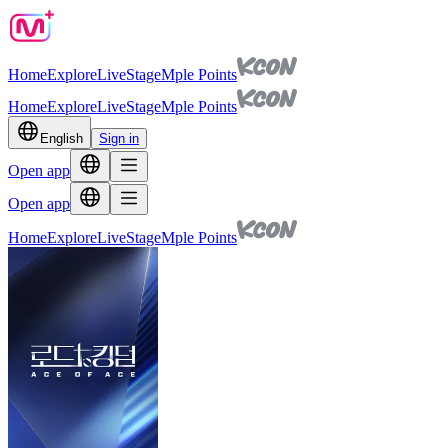
Home
Explore
Live
Stage
Mple Points
Home
Explore
Live
Stage
Mple Points
English
Sign in
Open app
Open app
Home
Explore
Live
Stage
Mple Points