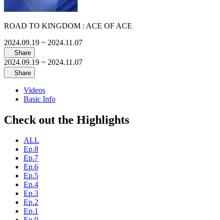
ROAD TO KINGDOM : ACE OF ACE
2024.09.19
~ 2024.11.07
Share
2024.09.19
~ 2024.11.07
Share
Videos
Basic Info
Check out the Highlights
ALL
Ep.8
Ep.7
Ep.6
Ep.5
Ep.4
Ep.3
Ep.2
Ep.1
Ep.0