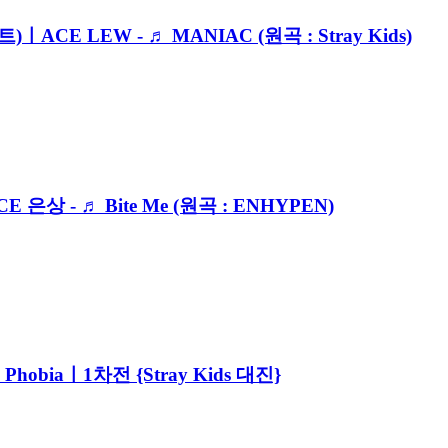
ACE LEW - ♬ MANIAC (원곡 : Stray Kids)
은상 - ♬ Bite Me (원곡 : ENHYPEN)
♬ Phobiaㅣ1차전 {Stray Kids 대진}