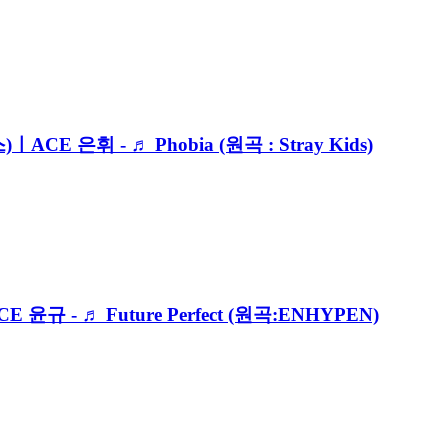
ACE 은휘 - ♬ Phobia (원곡 : Stray Kids)
E 윤규 - ♬ Future Perfect (원곡:ENHYPEN)